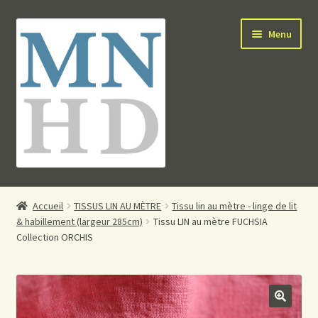
Aller
Aller
Menu
à
au
la
contenu
navigation
ACCUEIL
Accueil
TISSUS LIN AU MÈTRE
Tissu lin au mètre - linge de lit
& habillement (largeur 285cm)
Tissu LIN au mètre FUCHSIA
ACCES PRO
Collection ORCHIS
E-BOUTIQUE
CONTACT